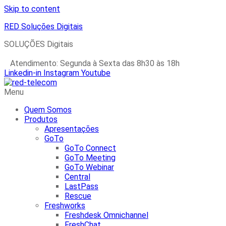
Skip to content
RED Soluções Digitais
SOLUÇÕES Digitais
Fale Conosco: 0800 591 7899
Atendimento: Segunda à Sexta das 8h30 às 18h
Linkedin-in
Instagram
Youtube
Menu
Quem Somos
Produtos
Apresentações
GoTo
GoTo Connect
GoTo Meeting
GoTo Webinar
Central
LastPass
Rescue
Freshworks
Freshdesk Omnichannel
FreshChat