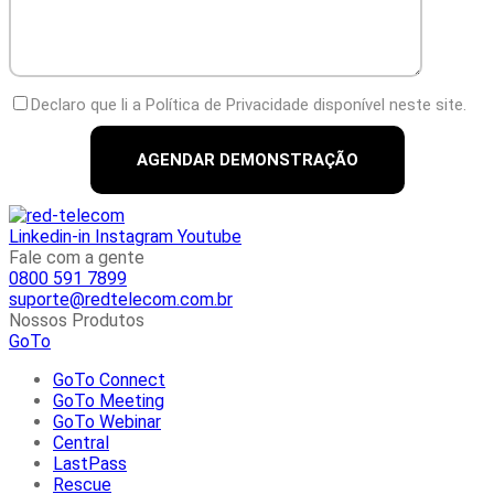
Declaro que li a Política de Privacidade disponível neste site.
Linkedin-in
Instagram
Youtube
Fale com a gente
0800 591 7899
suporte@redtelecom.com.br
Nossos Produtos
GoTo
GoTo Connect
GoTo Meeting
GoTo Webinar
Central
LastPass
Rescue