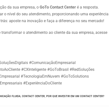
ação da sua empresa, o
GoTo Contact Center
é a resposta.
r o nível do seu atendimento, proporcionando uma experiência
a trás: aposte na inovação e faça a diferença no seu mercado!
 transformar o atendimento ao cliente da sua empresa, acesse
luçõesDigitais #ComunicaçãoEmpresarial
oAoCliente #CXInteligente #GoToBrasil #RedSoluções
oEmpresarial #TecnologiaEmNuvem #GoToSolutions
Empresariais #ExperiênciaDoCliente
ICAÇÃO FLUIDA
,
CONTACT CENTER
,
POR QUE INVESTIR EM UM CONTACT CENTER?