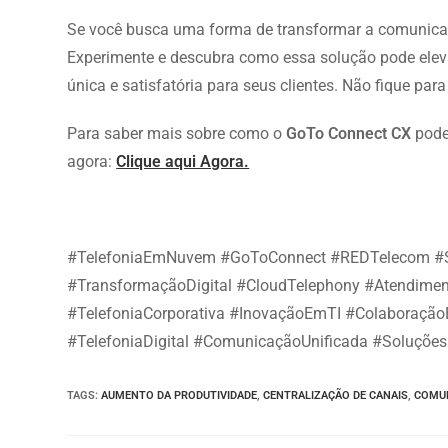
Se você busca uma forma de transformar a comunic
Experimente e descubra como essa solução pode eleva
única e satisfatória para seus clientes. Não fique par
Para saber mais sobre como o
GoTo Connect CX
pode
agora:
Clique aqui Agora.
#TelefoniaEmNuvem #GoToConnect #REDTelecom #So
#TransformaçãoDigital #CloudTelephony #Atendiment
#TelefoniaCorporativa #InovaçãoEmTI #Colaboraçã
#TelefoniaDigital #ComunicaçãoUnificada #Soluções
TAGS:
AUMENTO DA PRODUTIVIDADE
,
CENTRALIZAÇÃO DE CANAIS
,
COMUN