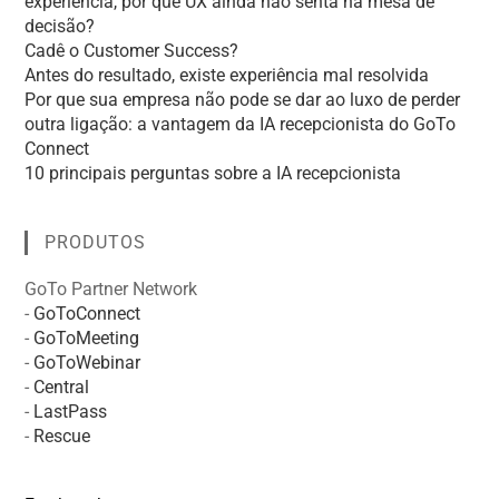
experiência, por que UX ainda não senta na mesa de
decisão?
Cadê o Customer Success?
Antes do resultado, existe experiência mal resolvida
Por que sua empresa não pode se dar ao luxo de perder
outra ligação: a vantagem da IA recepcionista do GoTo
Connect
10 principais perguntas sobre a IA recepcionista
PRODUTOS
GoTo Partner Network
-
GoToConnect
-
GoToMeeting
-
GoToWebinar
-
Central
-
LastPass
-
Rescue